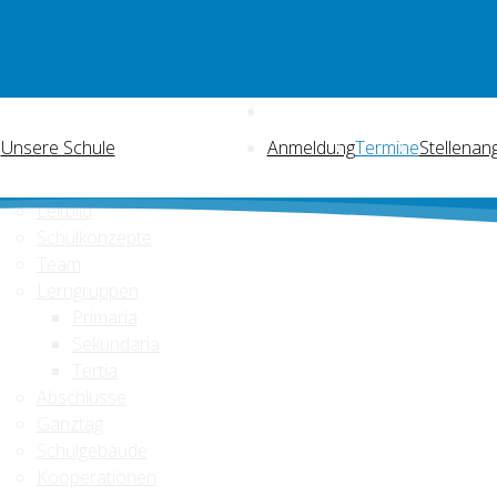
Unsere Schule
Anmeldung
Termine
Stellenan
Leitbild
Schulkonzepte
Team
Lerngruppen
Primaria
Sekundaria
Tertia
Abschlüsse
Ganztag
Schulgebäude
Kooperationen