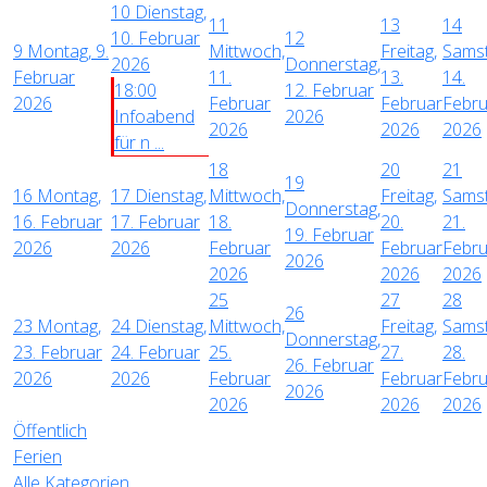
10
Dienstag,
11
13
14
10. Februar
12
9
Montag, 9.
Mittwoch,
Freitag,
Samst
2026
Donnerstag,
Februar
11.
13.
14.
18:00
12. Februar
2026
Februar
Februar
Febru
Infoabend
2026
2026
2026
2026
für n ...
18
20
21
19
16
Montag,
17
Dienstag,
Mittwoch,
Freitag,
Samst
Donnerstag,
16. Februar
17. Februar
18.
20.
21.
19. Februar
2026
2026
Februar
Februar
Febru
2026
2026
2026
2026
25
27
28
26
23
Montag,
24
Dienstag,
Mittwoch,
Freitag,
Samst
Donnerstag,
23. Februar
24. Februar
25.
27.
28.
26. Februar
2026
2026
Februar
Februar
Febru
2026
2026
2026
2026
Öffentlich
Ferien
Alle Kategorien ...