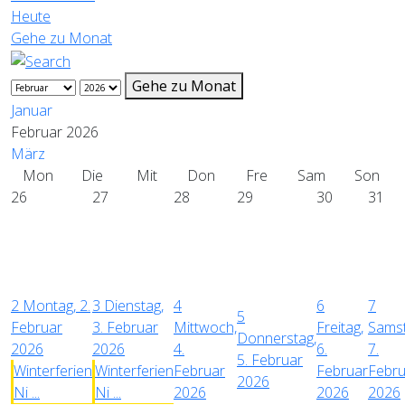
Heute
Gehe zu Monat
Gehe zu Monat
Januar
Februar 2026
März
Mon
Die
Mit
Don
Fre
Sam
Son
26
27
28
29
30
31
2
Montag, 2.
3
Dienstag,
4
6
7
5
Februar
3. Februar
Mittwoch,
Freitag,
Samst
Donnerstag,
2026
2026
4.
6.
7.
5. Februar
Winterferien
Winterferien
Februar
Februar
Febru
2026
Ni ...
Ni ...
2026
2026
2026